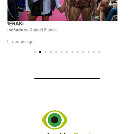
CREO QUE TE AMO
Diseñador:
Juanjo Morillas
@guadalclothing