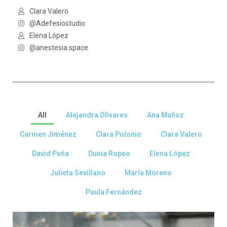
Clara Valero
@Adefesiostudio
Elena López
@anestesia.space
All
Alejandra Olivares
Ana Muñoz
Carmen Jiménez
Clara Polonio
Clara Valero
David Peña
Dunia Ropeo
Elena López
Julieta Sevillano
María Moreno
Paula Fernández