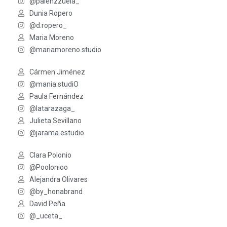
@palenzzuela_
Dunia Ropero
@d.ropero_
Maria Moreno
@mariamoreno.studio
Cármen Jiménez
@mania.studiO
Paula Fernández
@latarazaga_
Julieta Sevillano
@jarama.estudio
Clara Polonio
@Poolonioo
Alejandra Olivares
@by_honabrand
David Peña
@_uceta_