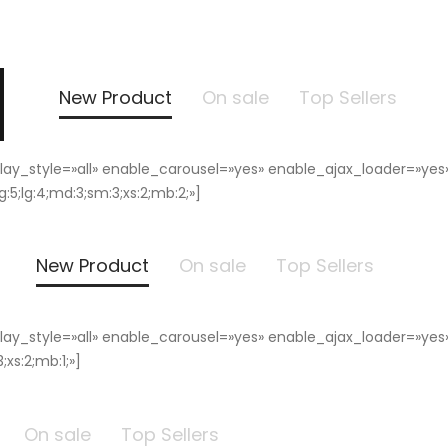
New Product
On sale
Top Sellers
isplay_style=»all» enable_carousel=»yes» enable_ajax_loader=»y
lg:4;md:3;sm:3;xs:2;mb:2;»]
New Product
On sale
Top Sellers
isplay_style=»all» enable_carousel=»yes» enable_ajax_loader=»y
xs:2;mb:1;»]
On sale
Top Sellers