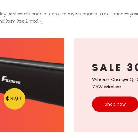
isplay_style=»all» enable_carousel=»yes» enable_ajax_loader=»y
:3;sm:3;xs:2;mb:1;»]
SALE
3
Wireless
Charger
Qi-C
7.5W
Wireless
$ 32,99
Shop now