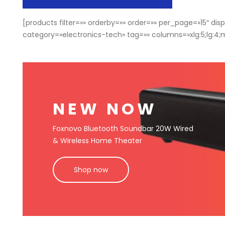
[products filter=»» orderby=»» order=»» per_page=»15″ d
category=»electronics-tech» tag=»» columns=»xlg:5;lg:4;md
NEW
NOW
Foxnovo
Bluetooth
Soundbar
20W
Wired
&
Wireless
Home
Theater
Shop now