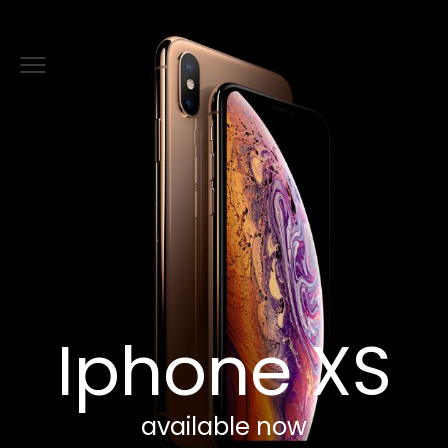
Iphone
XS
available
now