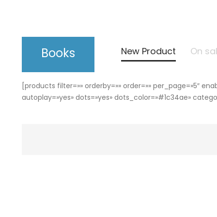
Books
New Product
On sa
[products filter=»» orderby=»» order=»» per_page=»5″ e
autoplay=»yes» dots=»yes» dots_color=»#1c34ae» category