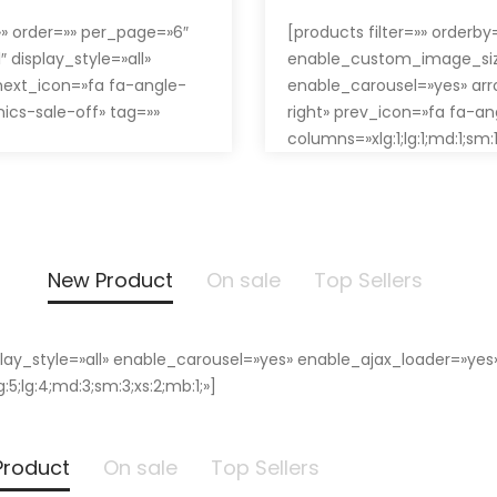
»» order=»» per_page=»6″
[products filter=»» orderb
display_style=»all»
enable_custom_image_size=
next_icon=»fa fa-angle-
enable_carousel=»yes» arr
nics-sale-off» tag=»»
right» prev_icon=»fa fa-an
columns=»xlg:1;lg:1;md:1;sm:1;
New Product
On sale
Top Sellers
isplay_style=»all» enable_carousel=»yes» enable_ajax_loader=»y
;lg:4;md:3;sm:3;xs:2;mb:1;»]
Product
On sale
Top Sellers