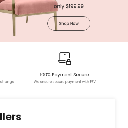
only
$199.99
Shop Now
100% Payment Secure
exchange
We ensure secure payment with PEV
llers