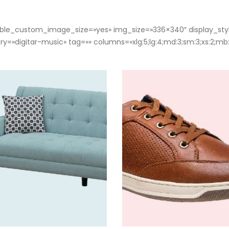
enable_custom_image_size=»yes» img_size=»336×340″ display_sty
=»digitar-music» tag=»» columns=»xlg:5;lg:4;md:3;sm:3;xs:2;mb:1