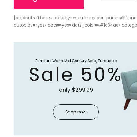
[products filter=»» orderby=»» order=»» per_page=»15″ 
autoplay=»yes» dots=»yes» dots_color=»#1c34ae» category
Furniture
World
Mid
Century
Sofa,
Turquoise
Sale
50%
only
$299.99
Shop now