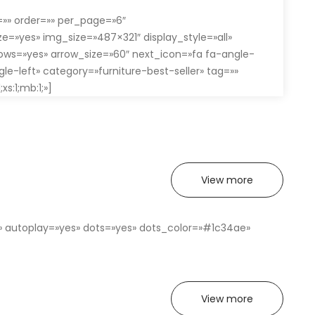
y=»» order=»» per_page=»6″
»yes» img_size=»487×321″ display_style=»all»
ows=»yes» arrow_size=»60″ next_icon=»fa fa-angle-
gle-left» category=»furniture-best-seller» tag=»»
xs:1;mb:1;»]
View more
es» autoplay=»yes» dots=»yes» dots_color=»#1c34ae»
View more