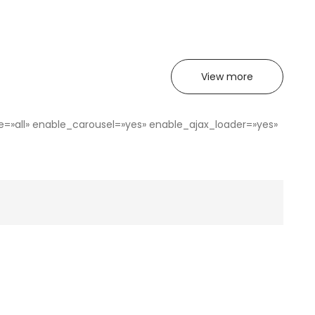
View more
e=»all» enable_carousel=»yes» enable_ajax_loader=»yes»