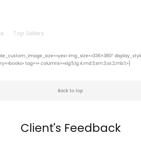
le
Top Sellers
nable_custom_image_size=»yes» img_size=»336×380″ display_styl
=»books» tag=»» columns=»xlg:5;lg:4;md:3;sm:3;xs:2;mb:1;»]
Back to top
Client's Feedback