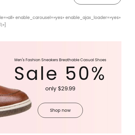
le=»all» enable_carousel=»yes» enable_ajax_loader=»yes»
;»]
Men's
Fashion
Sneakers
Breathable
Casual
Shoes
Sale
50%
only
$29.99
Shop now