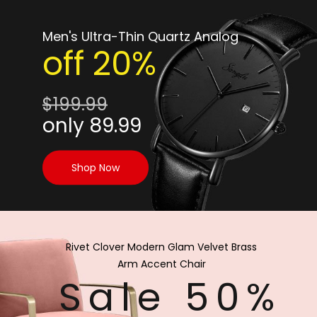
Men's
Ultra-Thin
Quartz
Analog
off
20%
$199.99
only
89.99
Shop Now
Rivet
Clover
Modern
Glam
Velvet
Brass
Arm
Accent
Chair
Sale
50%