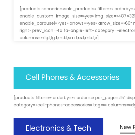
[products scenario=»sale_products» filter=»» orderby=
enable_custom_image_size=»yes» img_size=»487×321″ 
enable_carousel=»yes» arrows=»yes» arrow_size=»60″ 
right» prev_icon=»fa fa-angle-left» category=»electro
columns=»xlg:1;lg:1;md:1;sm:1;xs:1;mb:1;»]
Cell Phones & Accessories
[products filter=»» orderby=»» order=»» per_page=»15″ d
category=»cell-phones-accessories» tag=»» columns=»xlg:5
Electronics & Tech
New 