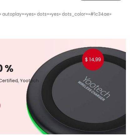
es» autoplay=»yes» dots=»yes» dots_color=»#1c34ae»
$ 14,99
0%
ertified,
Yootech