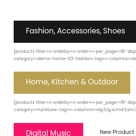
Fashion, Accessories, Shoes
[products filter=»» orderby=»» order=»» per_page=»15″ d
category=»demo-home-03-fashion» tag=»» columns=»xlg:5;
Home, Kitchen & Outdoor
[products filter=»» orderby=»» order=»» per_page=»15″ d
category=»furniture» tag=»» columns=»xlg:5;lg:4;md:3;sm:3;
Digital Music
New Product