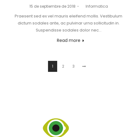
Posted
15 de septiembre de 2018
by
Informatica
on
Praesent sed ex vel mauris eleifend mollis. Vestibulum
dictum sodales ante, ac pulvinar urna sollicitudin in.
Suspendisse sodales dolor nec…
Read more
1
2
3