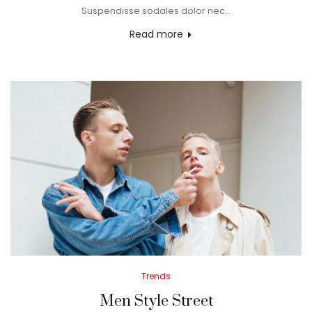
Suspendisse sodales dolor nec…
Read more
Posted
Trends
in
Men Style Street