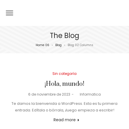
The Blog
Home 06
Blog
Blog 02 Columns
>
>
Posted
Sin categoría
in
¡Hola, mundo!
Posted
6 de noviembre de 2023
by
Informatica
on
Te damos la bienvenida a WordPress. Esta es tu primera
entrada. Edítala o bórrala, ¡luego empieza a escribir!
Read more