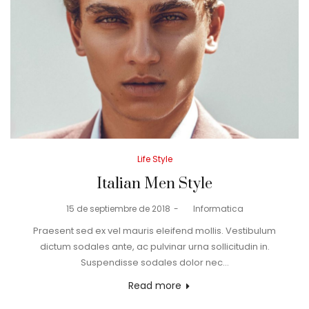
Posted
Life Style
in
Italian Men Style
Posted
15 de septiembre de 2018
by
Informatica
on
Praesent sed ex vel mauris eleifend mollis. Vestibulum
dictum sodales ante, ac pulvinar urna sollicitudin in.
Suspendisse sodales dolor nec…
Read more