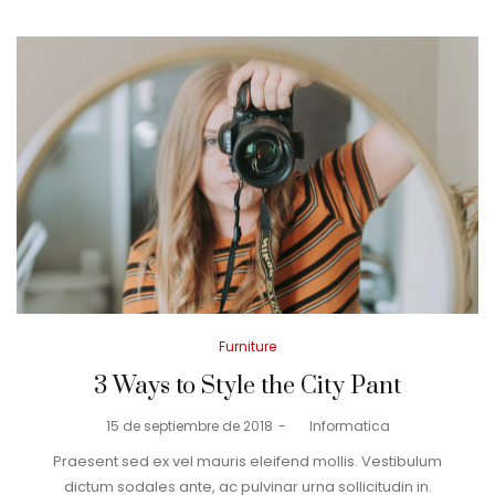
Posted
Furniture
in
3 Ways to Style the City Pant
Posted
15 de septiembre de 2018
by
Informatica
on
Praesent sed ex vel mauris eleifend mollis. Vestibulum
dictum sodales ante, ac pulvinar urna sollicitudin in.