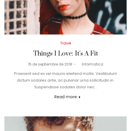
Posted
Travel
in
Things I Love: It’s A Fit
Posted
15 de septiembre de 2018
by
Informatica
on
Praesent sed ex vel mauris eleifend mollis. Vestibulum
dictum sodales ante, ac pulvinar urna sollicitudin in.
Suspendisse sodales dolor nec…
Read more