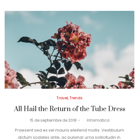
Posted
Travel
Trends
in
All Hail the Return of the Tube Dress
Posted
15 de septiembre de 2018
by
Informatica
on
Praesent sed ex vel mauris eleifend mollis. Vestibulum
dictum sodales ante, ac pulvinar urna sollicitudin in.