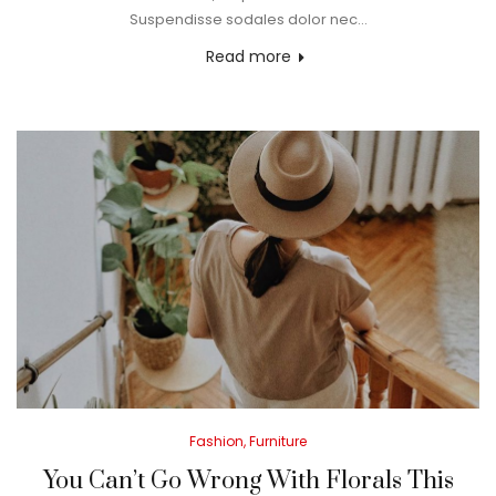
Suspendisse sodales dolor nec…
Read more
Posted
Fashion
Furniture
in
You Can’t Go Wrong With Florals This