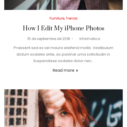
Posted
Furniture
Trends
in
How I Edit My iPhone Photos
Posted
15 de septiembre de 2018
by
Informatica
on
Praesent sed ex vel mauris eleifend mollis. Vestibulum
dictum sodales ante, ac pulvinar urna sollicitudin in.
Suspendisse sodales dolor nec…
Read more