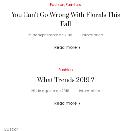
Posted
Fashion
Furniture
in
You Can’t Go Wrong With Florals This
Fall
Posted
15 de septiembre de 2018
by
Informatica
on
Read more
Posted
Fashion
in
What Trends 2019 ?
Posted
29 de agosto de 2018
by
Informatica
on
Read more
Buscar