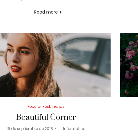
on
Read more
Posted
Popular Post
Trends
in
Beautiful Corner
Posted
15 de septiembre de 2018
by
Informatica
on