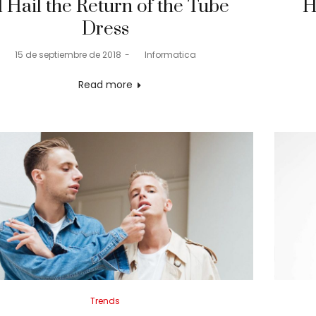
l Hail the Return of the Tube
H
Dress
Posted
15 de septiembre de 2018
by
Informatica
on
Read more
Posted
Trends
in