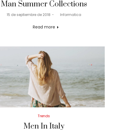
Man Summer Collections
Posted
15 de septiembre de 2018
by
Informatica
on
Read more
Posted
Trends
in
Men In Italy