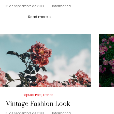
Posted
15 de septiembre de 2018
by
Informatica
on
Read more
Posted
Popular Post
Trends
in
Vintage Fashion Look
Posted
15 de septiembre de 2018
by
Informatica