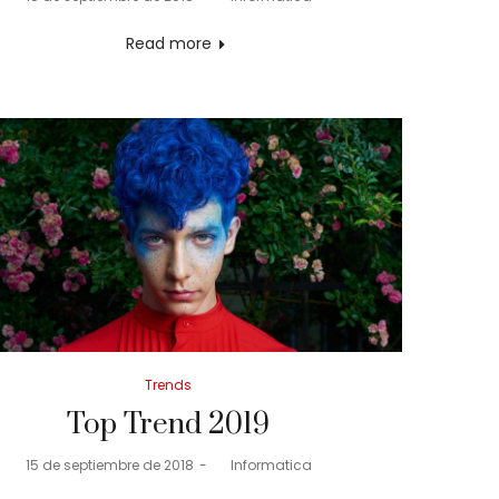
on
Read more
Posted
Trends
in
Top Trend 2019
Posted
15 de septiembre de 2018
by
Informatica
on