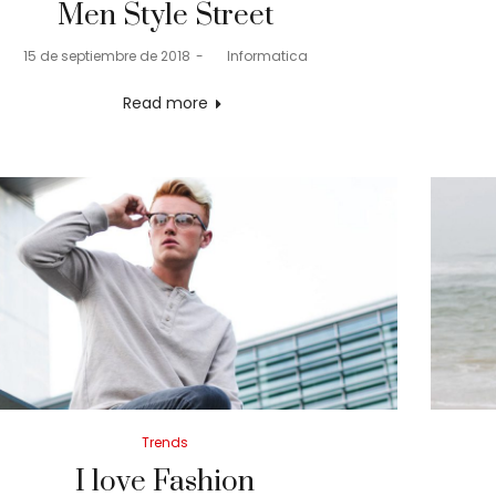
Men Style Street
Posted
15 de septiembre de 2018
by
Informatica
on
Read more
Posted
Trends
in
I love Fashion