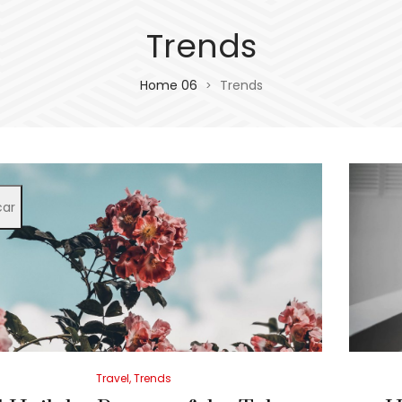
Trends
Home 06
Trends
>
car
Posted
Travel
Trends
in