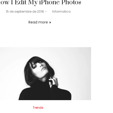
ow I Edit My iPhone Photos
Posted
15 de septiembre de 2018
by
Informatica
on
Read more
Posted
Trends
in