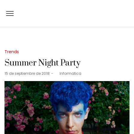
Posted
Trends
in
Summer Night Party
Posted
15 de septiembre de 2018
by
Informatica
on