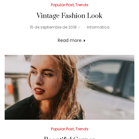
Posted
Popular Post
Trends
in
Vintage Fashion Look
Posted
15 de septiembre de 2018
by
Informatica
on
Read more
Posted
Popular Post
Trends
in