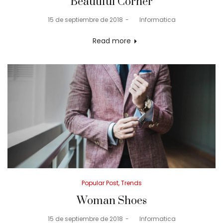
Beautiful Corner
Posted
15 de septiembre de 2018
by
Informatica
on
Read more
Posted
Popular Post
Trends
in
Woman Shoes
Posted
15 de septiembre de 2018
by
Informatica