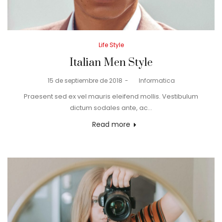
Posted
Life Style
in
Italian Men Style
Posted
15 de septiembre de 2018
by
Informatica
on
Praesent sed ex vel mauris eleifend mollis. Vestibulum
dictum sodales ante, ac…
Read more