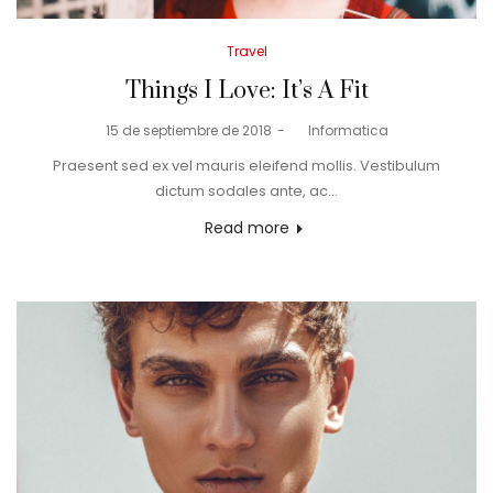
Posted
Travel
in
Things I Love: It’s A Fit
Posted
15 de septiembre de 2018
by
Informatica
on
Praesent sed ex vel mauris eleifend mollis. Vestibulum
dictum sodales ante, ac…
Read more