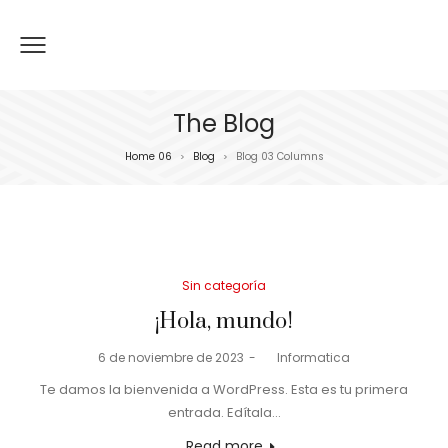
The Blog
Home 06
Blog
Blog 03 Columns
>
>
Posted
Sin categoría
in
¡Hola, mundo!
Posted
6 de noviembre de 2023
by
Informatica
on
Te damos la bienvenida a WordPress. Esta es tu primera
entrada. Edítala…
Read more