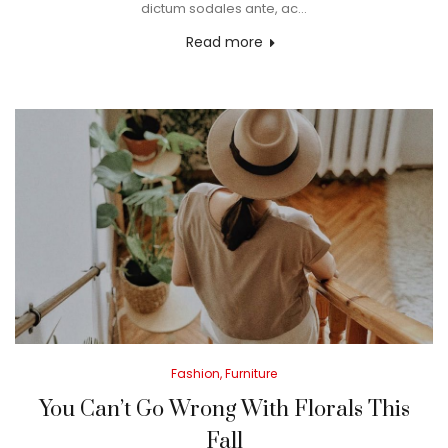
dictum sodales ante, ac…
Read more
Posted
Fashion
Furniture
in
You Can’t Go Wrong With Florals This
Fall