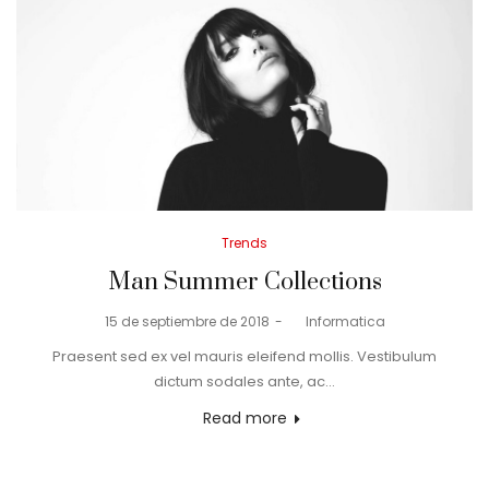
Posted
Trends
in
Man Summer Collections
Posted
15 de septiembre de 2018
by
Informatica
on
Praesent sed ex vel mauris eleifend mollis. Vestibulum
dictum sodales ante, ac…
Read more