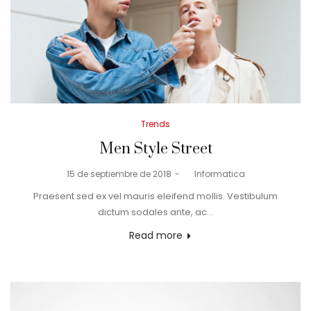
Posted
Trends
in
Men Style Street
Posted
15 de septiembre de 2018
by
Informatica
on
Praesent sed ex vel mauris eleifend mollis. Vestibulum
dictum sodales ante, ac…
Read more