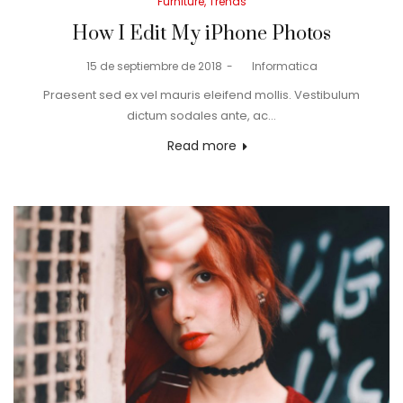
Posted
Furniture
Trends
in
How I Edit My iPhone Photos
Posted
15 de septiembre de 2018
by
Informatica
on
Praesent sed ex vel mauris eleifend mollis. Vestibulum
dictum sodales ante, ac…
Read more