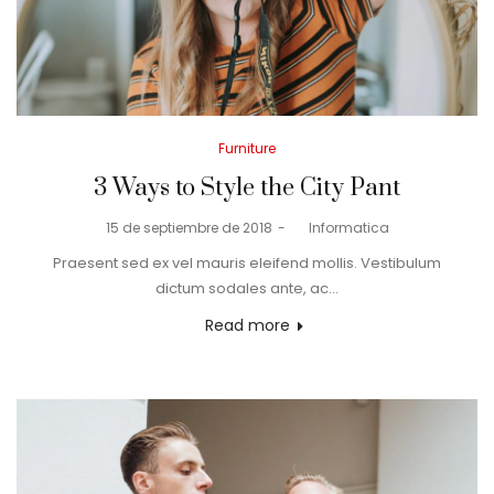
Posted
Furniture
in
3 Ways to Style the City Pant
Posted
15 de septiembre de 2018
by
Informatica
on
Praesent sed ex vel mauris eleifend mollis. Vestibulum
dictum sodales ante, ac…
Read more