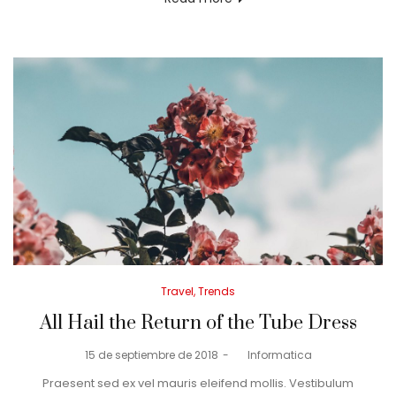
Posted
Travel
Trends
in
All Hail the Return of the Tube Dress
Posted
15 de septiembre de 2018
by
Informatica
on
Praesent sed ex vel mauris eleifend mollis. Vestibulum