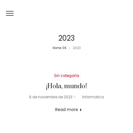
2023
Home 06
2023
>
Posted
Sin categoría
in
¡Hola, mundo!
Posted
6 de noviembre de 2023
by
Informatica
on
Read more