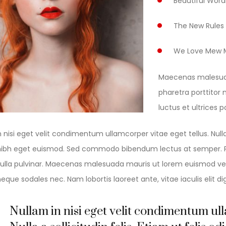
Beautiful Wor
The New Rules
We Love Mew
Maecenas malesua
pharetra porttitor 
luctus et ultrices 
 nisi eget velit condimentum ullamcorper vitae eget tellus. Nulla a
s nibh eget euismod. Sed commodo bibendum lectus at semper. Pel
nulla pulvinar. Maecenas malesuada mauris ut lorem euismod ven
 neque sodales nec. Nam lobortis laoreet ante, vitae iaculis elit di
Nullam in nisi eget velit condimentum ull