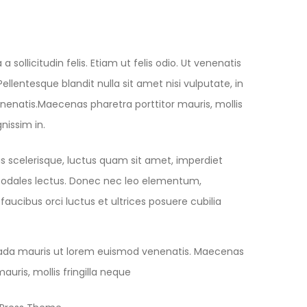
 sollicitudin felis. Etiam ut felis odio. Ut venenatis
lentesque blandit nulla sit amet nisi vulputate, in
enatis.Maecenas pharetra porttitor mauris, mollis
gnissim in.
s scelerisque, luctus quam sit amet, imperdiet
id sodales lectus. Donec nec leo elementum,
aucibus orci luctus et ultrices posuere cubilia
da mauris ut lorem euismod venenatis. Maecenas
auris, mollis fringilla neque