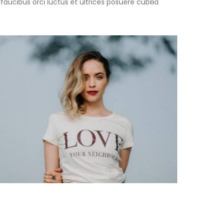
aucibus orci luctus et ultrices posuere cubilia