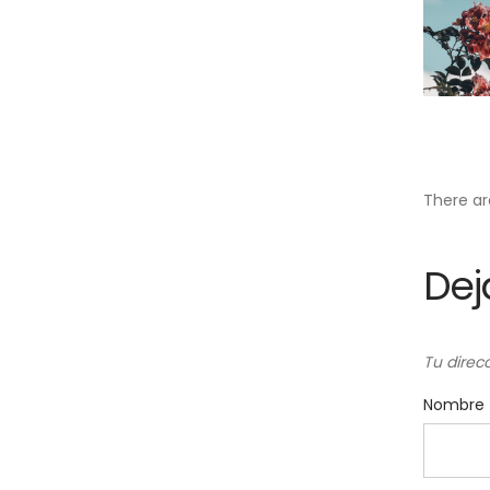
de
en
There a
Dej
Tu direc
Nombre