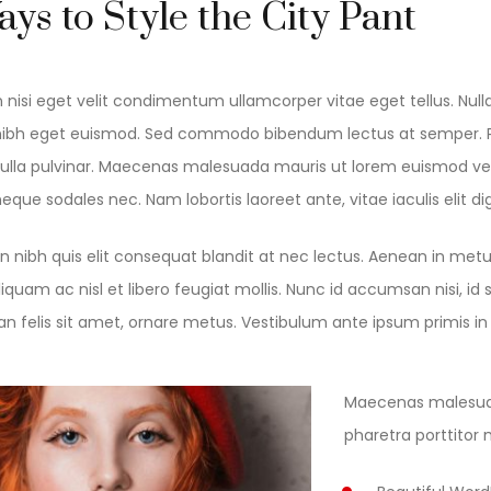
ys to Style the City Pant
 nisi eget velit condimentum ullamcorper vitae eget tellus. Nulla a
s nibh eget euismod. Sed commodo bibendum lectus at semper. Pel
nulla pulvinar. Maecenas malesuada mauris ut lorem euismod ven
 neque sodales nec. Nam lobortis laoreet ante, vitae iaculis elit di
n nibh quis elit consequat blandit at nec lectus. Aenean in metu
liquam ac nisl et libero feugiat mollis. Nunc id accumsan nisi, 
 felis sit amet, ornare metus. Vestibulum ante ipsum primis in f
Maecenas malesua
pharetra porttitor m