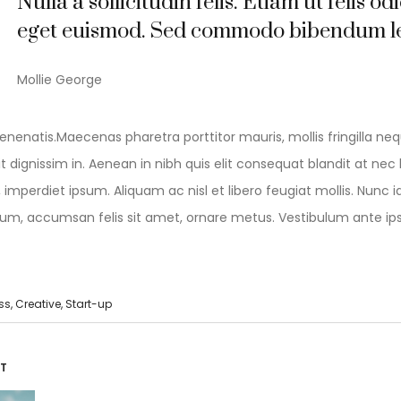
Nulla a sollicitudin felis. Etiam ut felis od
eget euismod. Sed commodo bibendum le
Mollie George
nenatis.Maecenas pharetra porttitor mauris, mollis fringilla neq
elit dignissim in. Aenean in nibh quis elit consequat blandit at n
, imperdiet ipsum. Aliquam ac nisl et libero feugiat mollis. Nunc 
m, accumsan felis sit amet, ornare metus. Vestibulum ante ip
ss
,
Creative
,
Start-up
vegación
ST