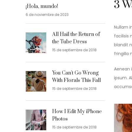
3 Wa
¡Hola, mundo!
6 de noviembre de 2023
Nullam in
All Hail the Return of
facilisi
the Tube Dress
blandit 
15 de septiembre de 2018
fringilla
Aenean i
You Can’t Go Wrong
ipsum. A
With Florals This Fall
accumsan
15 de septiembre de 2018
How I Edit My iPhone
Photos
15 de septiembre de 2018