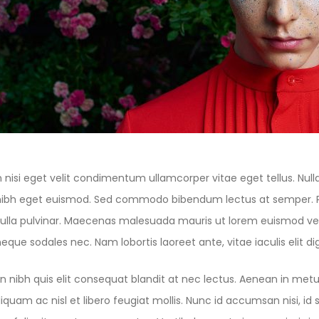
 nisi eget velit condimentum ullamcorper vitae eget tellus. Nulla a
s nibh eget euismod. Sed commodo bibendum lectus at semper. Pel
nulla pulvinar. Maecenas malesuada mauris ut lorem euismod ven
 neque sodales nec. Nam lobortis laoreet ante, vitae iaculis elit di
n nibh quis elit consequat blandit at nec lectus. Aenean in metu
liquam ac nisl et libero feugiat mollis. Nunc id accumsan nisi, 