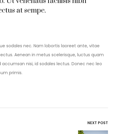
io. Ut venenatis facilisis nibh
ctus at sempe.
ue sodales nec. Nam lobortis laoreet ante, vitae
ec lectus. Aenean in metus scelerisque, luctus quam
id accumsan nisi, id sodales lectus. Donec nec leo
sum primis.
NEXT POST