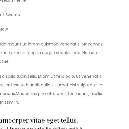
dPress Theme
 of Sweats
 Mew
da mauris ut lorem euismod venenatis. Maecenas
mauris, mollis fringilla neque sodales nec. Namorci
posue
 sollicitudin felis. Etiam ut felis odio. Ut venenatis
lentesque blandit nulla sit amet nisi vulputate, in
enatis.Maecenas pharetra porttitor mauris, mollis
gnissim in.
amcorper vitae eget tellus.