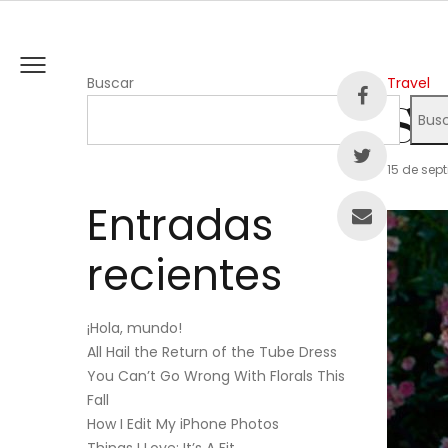
Posted
Buscar
Travel
in
Su
Bus
Posted
15 de sep
on
Entradas
recientes
¡Hola, mundo!
All Hail the Return of the Tube Dress
You Can’t Go Wrong With Florals This
Fall
How I Edit My iPhone Photos