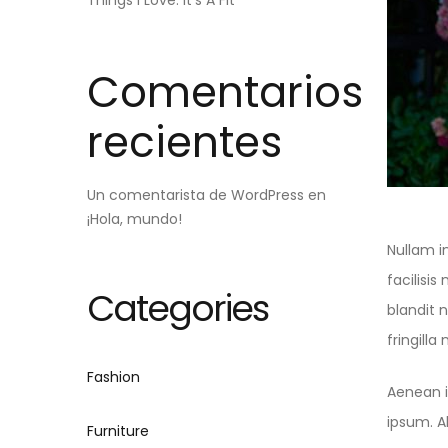
Things I Love: It’s A Fit
Comentarios
recientes
Un comentarista de WordPress
en
¡Hola, mundo!
Nullam in
facilisi
Categories
blandit 
fringilla
Fashion
Aenean i
ipsum. A
Furniture