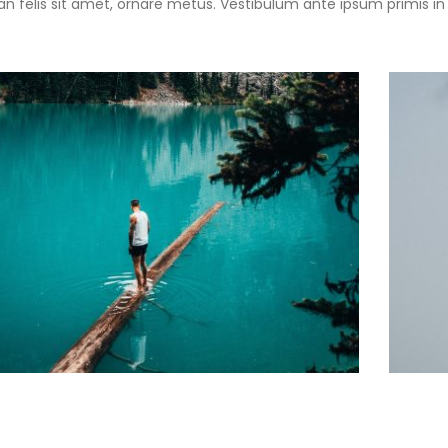
 felis sit amet, ornare metus. Vestibulum ante ipsum primis in f